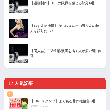
【漫画制作】ＡＩの限界を感じる部分4選
【おすすめ漫画】みいちゃんと山田さんの魅
力を語りたい！
【同人誌】二次創作漫画を描く人が多い理由4
選
人気記事
1
【LINEスタンプ】よくある著作権侵害5選
39105 views