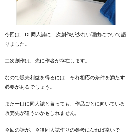
今回は、DL同人誌に二次創作が少ない理由について語
りました。
二次創作は、先に作者が存在します。
なので販売利益を得るには、それ相応の条件を満たす
必要があるでしょう。
また一口に同人誌と言っても、作品ごとに向いている
販売先が違うのかもしれません。
今回の話が、今後同人誌作りの参考になれば幸いで