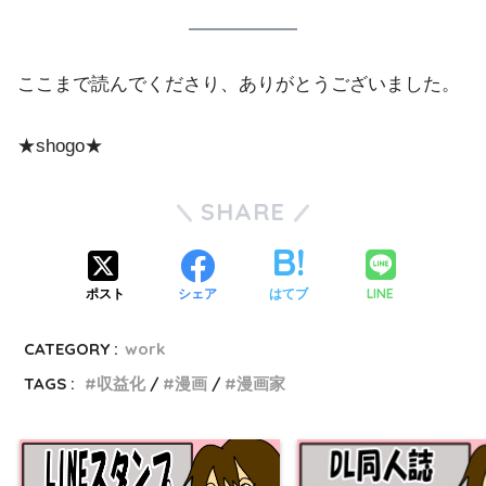
ここまで読んでくださり、ありがとうございました。
★shogo★
SHARE
LINE
ポスト
シェア
はてブ
CATEGORY :
work
TAGS :
収益化
漫画
漫画家