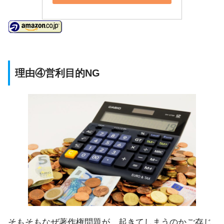
理由④営利目的NG
そもそもなぜ著作権問題が、起きてしまうのかご存じ