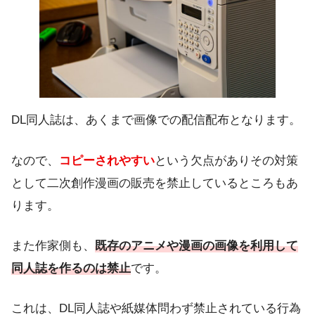
DL同人誌は、あくまで画像での配信配布となります。
なので、
コピーされやすい
という欠点がありその対策
として二次創作漫画の販売を禁止しているところもあ
ります。
また作家側も、
既存のアニメや漫画の画像を利用して
同人誌を作るのは禁止
です。
これは、DL同人誌や紙媒体問わず禁止されている行為