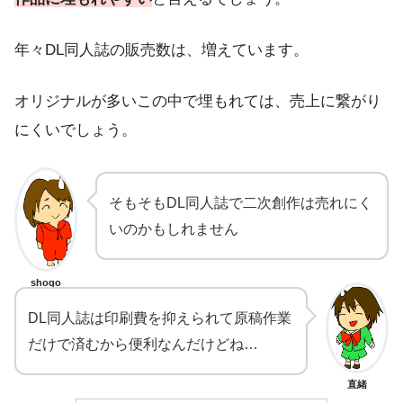
年々DL同人誌の販売数は、増えています。
オリジナルが多いこの中で埋もれては、売上に繋がり
にくいでしょう。
そもそもDL同人誌で二次創作は売れにく
いのかもしれません
shogo
DL同人誌は印刷費を抑えられて原稿作業
だけで済むから便利なんだけどね…
直緒