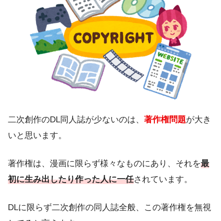
二次創作のDL同人誌が少ないのは、
著作権問題
が大き
いと思います。
著作権は、漫画に限らず様々なものにあり、それを
最
初に生み出したり作った人に一任
されています。
DLに限らず二次創作の同人誌全般、この著作権を無視