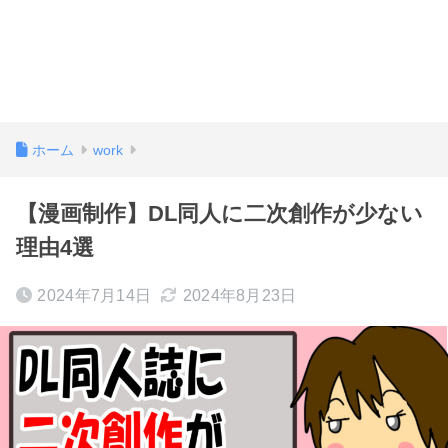
ホーム
work
【漫画制作】DL同人に二次創作が少ない
理由4選
2024年7月14日
2024年8月23日