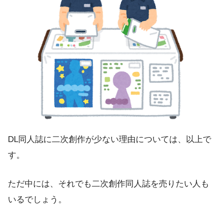
DL同人誌に二次創作が少ない理由については、以上で
す。
ただ中には、それでも二次創作同人誌を売りたい人も
いるでしょう。