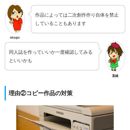
作品によっては二次創作作り自体を禁止
していることもあります
shogo
同人誌を作っていいか一度確認してみる
といいかも
直緒
理由②コピー作品の対策