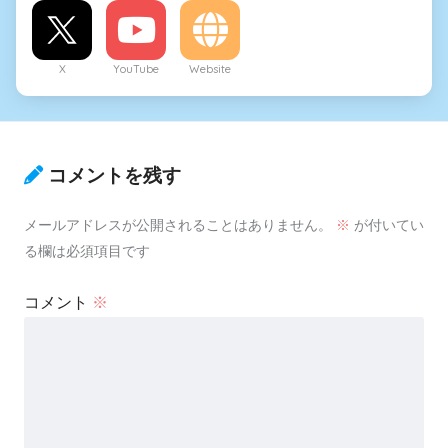
X
YouTube
Website
コメントを残す
メールアドレスが公開されることはありません。
※
が付いてい
る欄は必須項目です
コメント
※