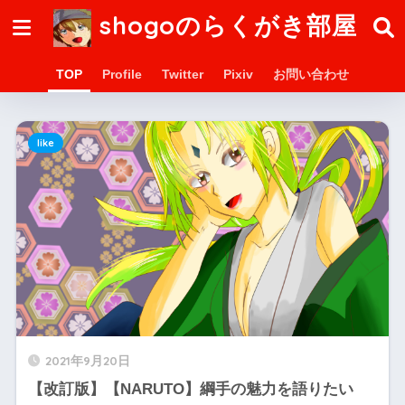
shogoのらくがき部屋
TOP
Profile
Twitter
Pixiv
お問い合わせ
like
2021年9月20日
【改訂版】【NARUTO】綱手の魅力を語りたい