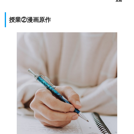
直緒
授業②漫画原作