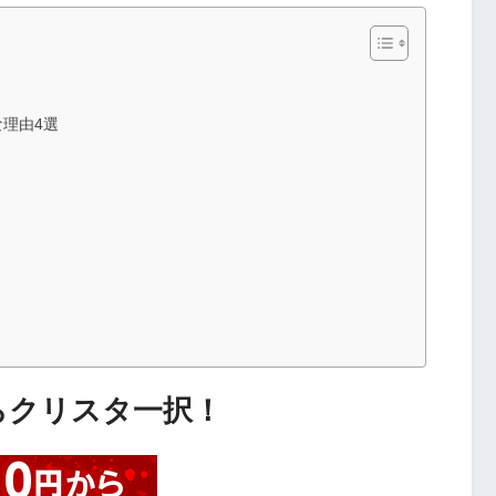
！
な理由4選
らクリスタ一択！