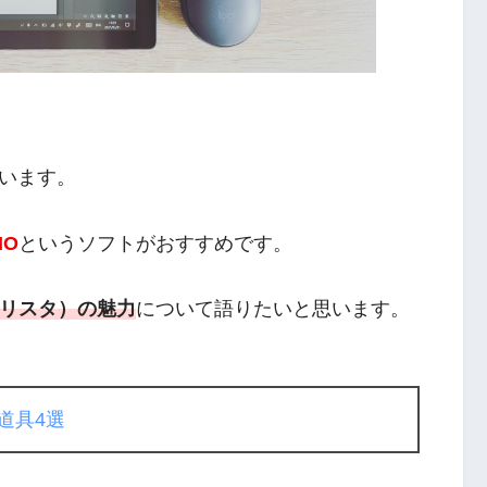
います。
IO
というソフトがおすすめです。
：クリスタ）の魅力
について語りたいと思います。
道具4選