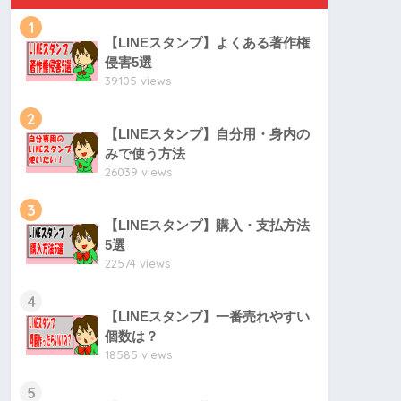
1
【LINEスタンプ】よくある著作権
侵害5選
39105 views
2
【LINEスタンプ】自分用・身内の
みで使う方法
26039 views
3
【LINEスタンプ】購入・支払方法
5選
22574 views
4
【LINEスタンプ】一番売れやすい
個数は？
18585 views
5