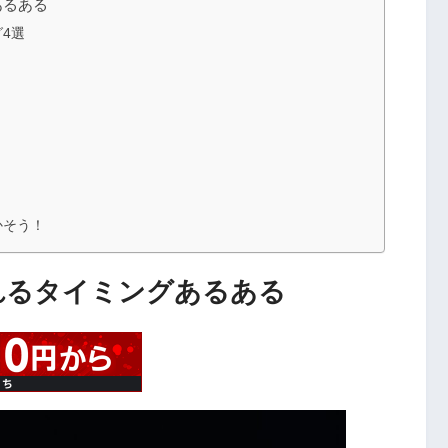
あるある
4選
かそう！
れるタイミングあるある