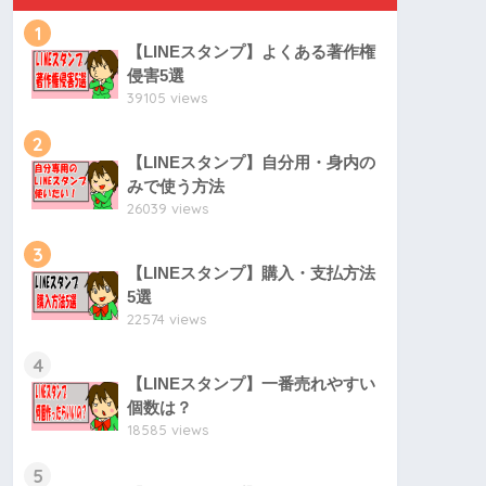
1
【LINEスタンプ】よくある著作権
侵害5選
39105 views
2
【LINEスタンプ】自分用・身内の
みで使う方法
26039 views
3
【LINEスタンプ】購入・支払方法
5選
22574 views
4
【LINEスタンプ】一番売れやすい
個数は？
18585 views
5