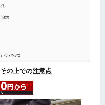
意点
由5選
に行なうのが吉
！その上での注意点