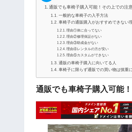
通販でも車椅子購入可能！その上での注
一般的な車椅子の入手方法
車椅子の通販購入がおすすめできない理
理由①体に合ってない
理由②修理保証がない
理由③助成金がない
理由④レンタルの方が安い
理由⑤カスタムができない
通販の車椅子購入に向いてる人
車椅子に限らず通販での買い物は慎重
通販でも車椅子購入可能