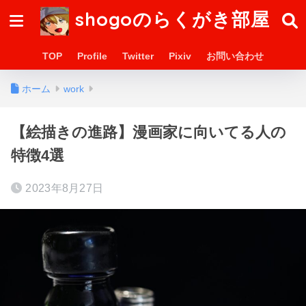
shogoのらくがき部屋
TOP
Profile
Twitter
Pixiv
お問い合わせ
ホーム
work
【絵描きの進路】漫画家に向いてる人の
特徴4選
2023年8月27日